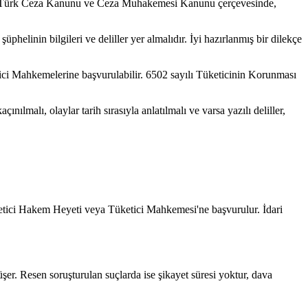
gedir. Türk Ceza Kanunu ve Ceza Muhakemesi Kanunu çerçevesinde,
üphelinin bilgileri ve deliller yer almalıdır. İyi hazırlanmış bir dilekçe
tici Mahkemelerine başvurulabilir. 6502 sayılı Tüketicinin Korunması
ılmalı, olaylar tarih sırasıyla anlatılmalı ve varsa yazılı deliller,
üketici Hakem Heyeti veya Tüketici Mahkemesi'ne başvurulur. İdari
üşer. Resen soruşturulan suçlarda ise şikayet süresi yoktur, dava