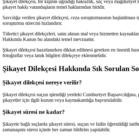
Şikayet dilekçesi, bir kişinin uğradığı haksızlık, suç veya mağduri
şikayet hakkı vatandaşların temel haklarından biridir.
Savcılığa verilen şikayet dilekçesi, ceza soruşturmasının başlatılması iç
soruşturma sürecini hızlandırır.
Tüketici şikayet dilekçeleri, satın alınan mal veya hizmetten kaynak
Hakkında Kanun bu alandaki temel mevzuattır.
Şikayet dilekçesi hazırlanırken dikkat edilmesi gereken en önemli husus,
fotoğraflar veya tanık bilgileri dilekçeye eklenmelidir.
Şikayet Dilekçesi
Hakkında Sık Sorulan So
Şikayet dilekçesi nereye verilir?
Şikayet dilekçesi suçun işlendiği yerdeki Cumhuriyet Başsavcılığına, 
şikayetler için ilgili kurum veya kaymakamlığa başvurulabilir.
Şikayet süresi ne kadar?
Şikayete bağlı suçlarda şikayet süresi, suçun ve failin öğrenildiği tar
zamanaşımı süresi içinde her zaman bildirim yapılabilir.