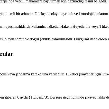
yet karşısında yetkili makamlara başvurmak için hazırladığı resmi bel
in önemli bir adımdır. Dilekçede olayın ayrıntılı ve kronolojik anlatımı, ş
lanan uyuşmazlıklarda kullanılır. Tüketici Hakem Heyetlerine veya Tüke
 olayın somut ve doğru şekilde aktarılmasıdır. Duygusal ifadelerden kaçın
rular
polis veya jandarma karakoluna verilebilir. Tüketici şikayetleri için T
ihten itibaren 6 aydır (TCK m.73). Bu süre geçirildiğinde şikayet hakkı d